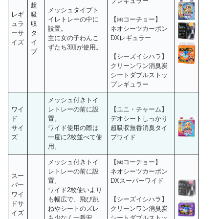
プレギュラー
超
メッシュタイプト
レギ
吸
イレトレーの中に
【㈱コーチョー】
ュラ
収
設置。
ネオシーツカーボン
ーサ
タ
主に女の子わんこ
DXレギュラー
イズ
イ
ずたち3頭が使用。
プ
【シーズイシハラ】
クリーンワン消臭炭
シートダブルストッ
プレギュラー
メッシュ付きトイ
ワイ
レトレーの前に設
【ユニ・チャーム】
ド
置。
デオシートしっかり
サイ
ワイド使用の際は
超吸収無香消臭タイ
ズ
一度に2枚並べて使
プワイド
用。
メッシュ付きトイ
【㈱コーチョー】
レトレーの前に設
ネオシーツカーボン
スー
置。
DXスーパーワイド
パー
ワイド2枚使いより
ワイ
も幅広で、飛び跳
【シーズイシハラ】
ドサ
ねやシートのズレ
クリーンワン消臭炭
イズ
も少なく一番安
シートダブルストッ