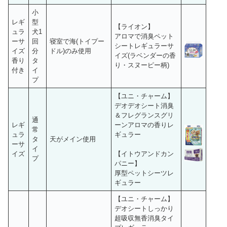
小
レギ
型
【ライオン】
ュラ
犬1
アロマで消臭ペット
ーサ
回
寝室で海(トイプー
シートレギュラーサ
イズ
分
ドル)のみ使用
イズ(ラベンダーの香
香り
タ
り・スヌーピー柄)
付き
イ
プ
【ユニ・チャーム】
デオデオシート消臭
＆フレグランスグリ
通
レギ
ーンアロマの香りレ
常
ュラ
ギュラー
タ
天がメイン使用
ーサ
イ
イズ
【イトウアンドカン
プ
パニー】
厚型ペットシーツレ
ギュラー
【ユニ・チャーム】
デオシートしっかり
超吸収無香消臭タイ