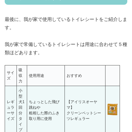
最後に、我が家で使用しているトイレシートをご紹介しま
す。
我が家で常備しているトイレシートは用途に合わせて５種
類ほどあります。
吸
サイ
収
使用用途
おすすめ
ズ
力
小
型
レギ
犬1
ちょっとした飛び
【アイリスオーヤ
ュラ
回
跳ねや
マ】
ーサ
分
粗相した際のふき
クリーンペットシー
イズ
タ
取り用に使用
ツレギュラー
イ
プ