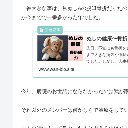
一番大きな事は、私ぬしAの脱臼骨折だった
が今までで一番多かった年でした。
ぬしの健康〜骨折
先日、不覚にも骨折を
まで大きな病気や怪我
でした。しかし、人生
るので...
www.wan-blo.site
今年、病院のお世話にならなかったのは我が
それ以外のメンバーは何かしらで治療をして