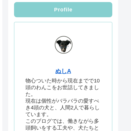
Profile
ぬしA
物心ついた時から現在までで10
頭のわんこをお世話してきまし
た。
現在は個性がバラバラの愛すべ
き4頭の犬と、人間2人で暮らし
ています。
このブログでは、働きながら多
頭飼いをする工夫や、犬たちと