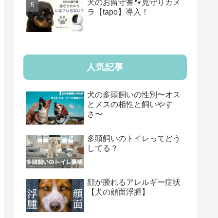
犬のお留守番🐾見守りカメ
ラ【tapo】導入！
人気記事
犬の多頭飼いの性別〜オス
とメスの相性と飼いやす
さ〜
多頭飼いのトイレってどう
してる？
顔が腫れるアレルギー症状
【犬の顔面浮腫】