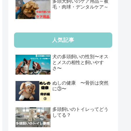
多頭犬飼いのケア用品～被
毛・肉球・デンタルケア～
人気記事
犬の多頭飼いの性別〜オス
とメスの相性と飼いやす
さ〜
ぬしの健康 〜骨折は突然
に③〜
多頭飼いのトイレってどう
してる？