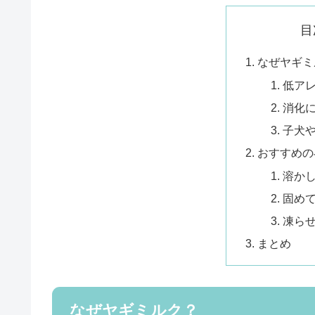
目
なぜヤギミ
低ア
消化
子犬
おすすめの
溶か
固め
凍ら
まとめ
なぜヤギミルク？