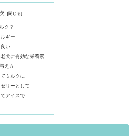
次
ルク？
レルギー
に良い
や老犬に有効な栄養素
与え方
してミルクに
てゼリーとして
せてアイスで