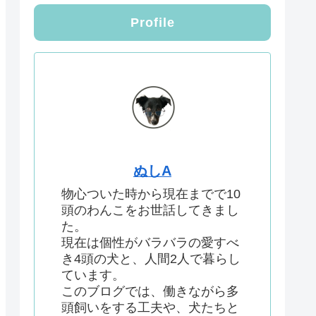
Profile
ぬしA
物心ついた時から現在までで10
頭のわんこをお世話してきまし
た。
現在は個性がバラバラの愛すべ
き4頭の犬と、人間2人で暮らし
ています。
このブログでは、働きながら多
頭飼いをする工夫や、犬たちと