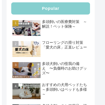
Popular
多頭飼いの医療費対策 ～
解説！ペット保険～
フローリングの滑り対策
「愛犬の床」正直レビュー
多頭犬飼いの怪我の備
え 〜負傷時のお助けグッ
ズ〜
おすすめの犬用ベッドたち
～多頭飼いはベッドも多様
～