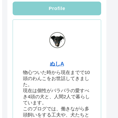
Profile
ぬしA
物心ついた時から現在までで10
頭のわんこをお世話してきまし
た。
現在は個性がバラバラの愛すべ
き4頭の犬と、人間2人で暮らし
ています。
このブログでは、働きながら多
頭飼いをする工夫や、犬たちと