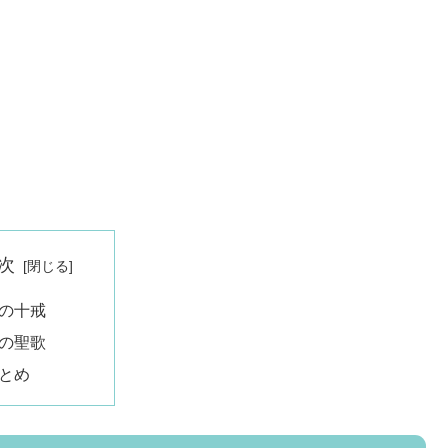
次
の十戒
の聖歌
とめ