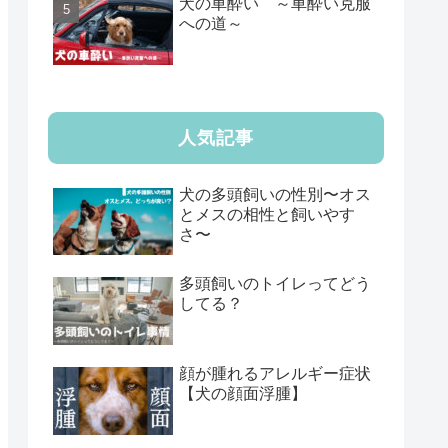
犬の車酔い ～車酔い克服
への道～
人気記事
犬の多頭飼いの性別〜オス
とメスの相性と飼いやす
さ〜
多頭飼いのトイレってどう
してる？
顔が腫れるアレルギー症状
【犬の顔面浮腫】