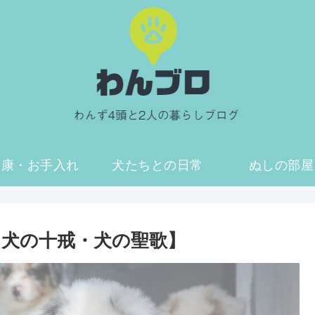
健康・お手入れ
犬たちとの日常
ぬしの部屋
犬の十戒・犬の聖歌】