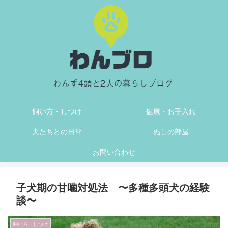
飼い方・しつけ
健康・お手入れ
犬たちとの日常
ぬしの部屋
お問い合わせ
子犬期の甘噛対処法 〜多種多頭犬の経験
談〜
飼い方・しつけ