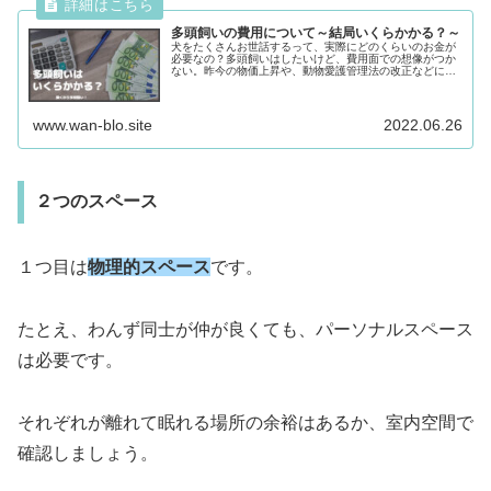
多頭飼いの費用について～結局いくらかかる？～
犬をたくさんお世話するって、実際にどのくらいのお金が
必要なの？多頭飼いはしたいけど、費用面での想像がつか
ない。昨今の物価上昇や、動物愛護管理法の改正などによ
り、わんこをお迎えする費用や、お世話用品代など、ある
程度の出費にな...
www.wan-blo.site
2022.06.26
２つのスペース
１つ目は
物理的スペース
です。
たとえ、わんず同士が仲が良くても、パーソナルスペース
は必要です。
それぞれが離れて眠れる場所の余裕はあるか、室内空間で
確認しましょう。