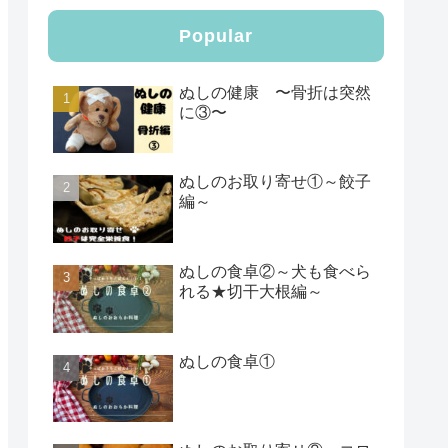
Popular
ぬしの健康 〜骨折は突然
に③〜
ぬしのお取り寄せ①～餃子
編～
ぬしの食卓②～犬も食べら
れる★切干大根編～
ぬしの食卓①