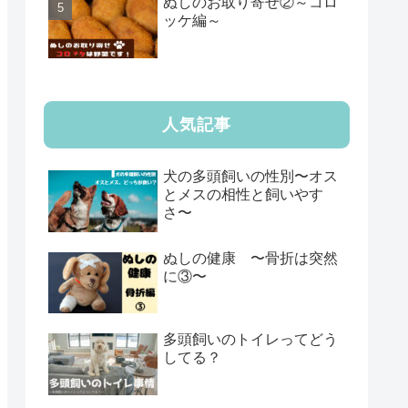
ぬしのお取り寄せ②～コロ
ッケ編～
人気記事
犬の多頭飼いの性別〜オス
とメスの相性と飼いやす
さ〜
ぬしの健康 〜骨折は突然
に③〜
多頭飼いのトイレってどう
してる？