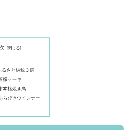
次
ふるさと納税３選
檸檬ケーキ
市本格焼き鳥
あらびきウインナー