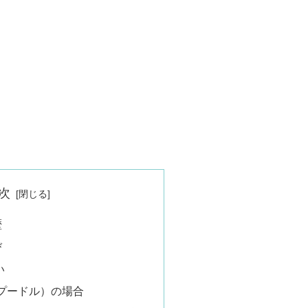
次
歴
び
い
プードル）の場合