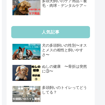
多頭犬飼いのケア用品～被
毛・肉球・デンタルケア～
人気記事
犬の多頭飼いの性別〜オス
とメスの相性と飼いやす
さ〜
ぬしの健康 〜骨折は突然
に③〜
多頭飼いのトイレってどう
してる？