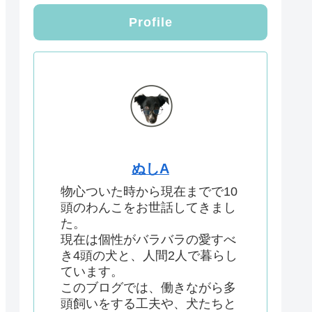
Profile
ぬしA
物心ついた時から現在までで10
頭のわんこをお世話してきまし
た。
現在は個性がバラバラの愛すべ
き4頭の犬と、人間2人で暮らし
ています。
このブログでは、働きながら多
頭飼いをする工夫や、犬たちと