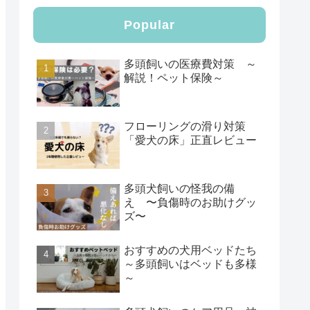
Popular
多頭飼いの医療費対策 ～
解説！ペット保険～
フローリングの滑り対策
「愛犬の床」正直レビュー
多頭犬飼いの怪我の備
え 〜負傷時のお助けグッ
ズ〜
おすすめの犬用ベッドたち
～多頭飼いはベッドも多様
～