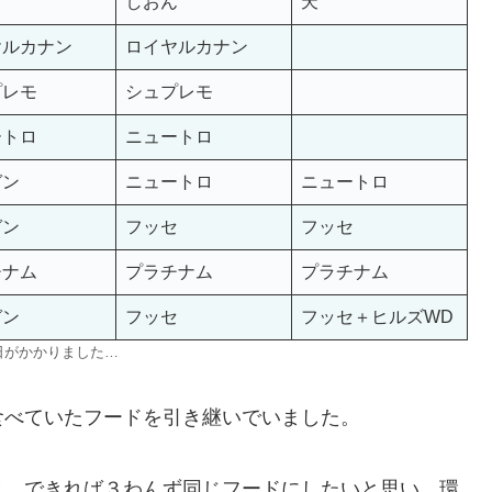
しおん
天
ヤルカナン
ロイヤルカナン
プレモ
シュプレモ
ートロ
ニュートロ
ガン
ニュートロ
ニュートロ
ガン
フッセ
フッセ
チナム
プラチナム
プラチナム
ガン
フッセ
フッセ＋ヒルズWD
日がかかりました…
食べていたフードを引き継いでいました。
と、できれば３わんず同じフードにしたいと思い、環